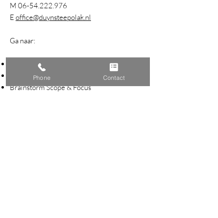
M
06-54.222.976
ligt, voelt iedereen zich meer betrokken, wat het
E
office@duynsteepolak.nl​
document sterker maakt.
Ga naar:
Coaching On The Job
Second Opinion
Phone
Contact
Brainstorm Scope & Focus
Teamwork
Redactie en Eindredactie
Strategisch communicatieadvies
Training Opiniestuk Schrijven
Ghostwriting
Thematische Interviews