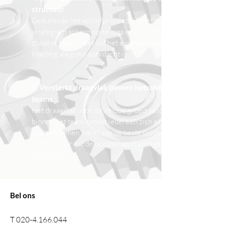
structuur
Gedurende het schrijfproces blijft het team
strategisch scherp op keuzes en structuren,
zodat je zeker weet dat het eindresultaat zowel
krachtig als goed doordacht is.
5. Versterkt draagvlak binnen betrokken
teams
Het draagvlak voor de inhoud groeit vanzelf
binnen het team, omdat iedereen zich gehoord
voelt en samen werkt aan de beste oplossing. Dit
zorgt ervoor dat de boodschap krachtiger
overkomt.
6. Betere eindkwaliteit door samenwerking
Bel ons
Door samen te schrijven, verhogen we de
eindkwaliteit van het document. Omdat de
T
020-4.166.044
verantwoordelijkheid niet alleen bij één partij