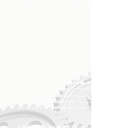
te enge blik. Door je te omarmen als team krijg je
breedgedragen inzichten die anders misschien
niet naar voren waren gekomen.
2. Sneller tot een helder concept
Door samen te schrijven, kom je snel tot een
helder concept, zonder te blijven steken in
onduidelijkheden of oeverloos gekrakeel. Zo
houd je vaart in het proces en kan het resultaat
zich sneller manifesteren.
3. Duidelijke sturing op de kern, lijn en toon
Je hebt duidelijke sturing op de kern, de toon en
de lijn van het document, zodat het consistent
blijft met de strategische doelen. Daardoor blijf
je altijd op koers, met een scherpe focus.
4. Strategische bewaking van keuzes en