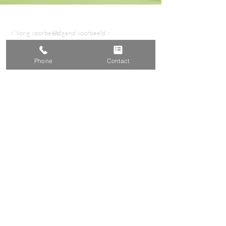
< Vorig voorbeeld
Volgend voorbeeld >
Phone
Contact
DuynsteePolak | Position Paper Makers
Diemerparklaan 86
1087GZ Amsterdam
020 - 4.166.044
office@duynsteepolak.nl
Lid van de
Beroepsvereniging voor Public Affairs
© DuynsteePolak, decemb
er 2023