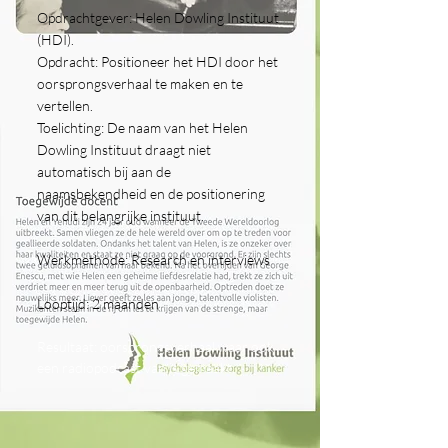
Opdrachtgever: Helen Dowling Instituut
(HDI).
Opdracht: Positioneer het HDI door het
oorsprongsverhaal te maken en te
vertellen.
Toelichting: De naam van het Helen
Dowling Instituut draagt niet
automatisch bij aan de
naamsbekendheid en de positionering
van dit belangrijke instituut.
Werkmethode: Research en interviews
Looptijd: 2 maanden
Resultaat: oorsprongsverhaal waar ook
een radiopodcast van is gemaakt.