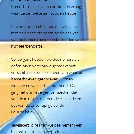
Kamerbriefschrijvers rondom de vraag
waar ze behoefte aan zouden hebben.
In workshops reflecteerden we samen
met beleidsambtenaren op de analyse
van de Kamerbrieven en bepaalden we
hun leerbehoefte.
Vervolgens hebben we deelnemers via
oefeningen vertrouwd gemaakt met
verschillende perspectieven van waaruit
Kamerbrieven geschreven kunnen
worden en welk effect dat heeft. Dan
ging het om het eigen perspectief, dat
van de minister, dat van de oppositie en
dat van de onpartijdige derde
(journalistiek).
Tegelijkertijd reikten we deelnemers een
basisstructuur aan en praktische