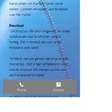
handvatten om Kamerbrieven op te
stellen.
Loslaten om anders vast te pakken
was het motto.
Resultaat
"De structuur die werd aangereikt om onder
tijdsdruk een stuk te schrijven, vond ik
handig. Dat is namelijk iets wat op het
ministerie vaak speelt."
"Ik heb er veel aan gehad, veel oh-ja en aha-
momentjes. Wat ik heel verhelderend vond
was de structuur om snel een outline voor
een Kamerbrief te maken."
"De storytelling-lessen heb ik met succes
Phone
Contact
gebruikt in een motivatiebrief voor een
studiereis vanuit ons ministerie naar
Washington en New York."