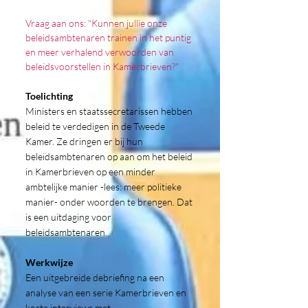
Vraag aan ons: "Kunnen jullie onze
beleidsambtenaren trainen in het puntig
en meer verhalend verwoorden van
beleidsvoorstellen in Kamerbrieven?"
Toelichting
Ministers en staatssecretarissen hebben
beleid te verdedigen in de Tweede
Kamer. Ze dringen er bij hun
beleidsambtenaren op aan om het beleid
in Kamerbrieven op een minder
ambtelijke manier -lees: meer politieke
manier- onder woorden te brengen. Dat
is een uitdaging voor
beleidsambtenaren.
Werkwijze
Een uitgebreide debriefing na een
analyse van een serie Kamerbrieven en
korte interviews met