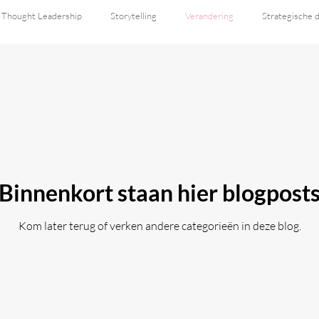
Thought Leadership
Storytelling
Verandering
Strategische
Binnenkort staan hier blogpost
Kom later terug of verken andere categorieën in deze blog.