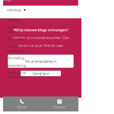
Alle blogs
Alle blogs
Position
Wil je nieuwe blogs ontvangen?
paper
Laat hier je e-mailadres achter. Dan
Positioneren
sturen we ze je. Niet te vaak.
Thought
Leadership
Storytelling
Verandering
Strategische
Schrijf je in
documenten
Phone
Contact