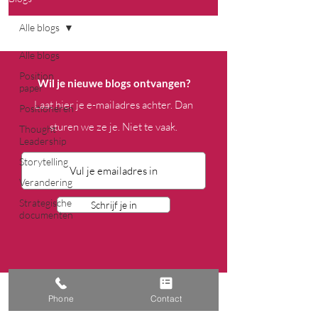
Alle blogs
Alle blogs
Position
Wil je nieuwe blogs ontvangen?
paper
Laat hier je e-mailadres achter. Dan
Positioneren
sturen we ze je. Niet te vaak.
Thought
Leadership
Storytelling
Verandering
Strategische
Schrijf je in
documenten
Phone
Contact